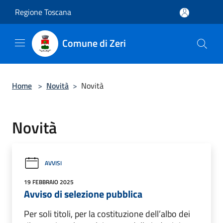
Salta al contenuto principale
Regione Toscana
Comune di Zeri
Home
>
Novità
>
Novità
Novità
AVVISI
19 FEBBRAIO 2025
Avviso di selezione pubblica
Per soli titoli, per la costituzione dell’albo dei