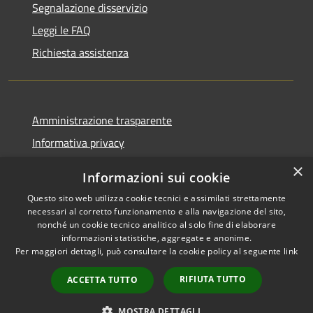
Segnalazione disservizio
Leggi le FAQ
Richiesta assistenza
Amministrazione trasparente
Informativa privacy
Note legali
×
Informazioni sui cookie
Dichiarazione di accessibilità
Questo sito web utilizza cookie tecnici e assimilati strettamente
necessari al corretto funzionamento e alla navigazione del sito,
nonché un cookie tecnico analitico al solo fine di elaborare
informazioni statistiche, aggregate e anonime.
Per maggiori dettagli, può consultare la cookie policy al seguente
link
RSS
Copyright © 2026 • Comune di
Accessibilità
Zeri • Powered by
RIFIUTA TUTTO
ACCETTA TUTTO
Cookie
Municipium
Accesso
•
Mappa del sito
redazione
MOSTRA DETTAGLI