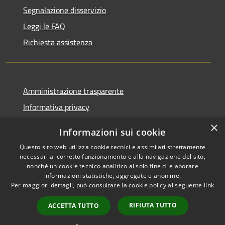
Segnalazione disservizio
Leggi le FAQ
Richiesta assistenza
Amministrazione trasparente
Informativa privacy
Note legali
×
Informazioni sui cookie
Dichiarazione di accessibilità
Questo sito web utilizza cookie tecnici e assimilati strettamente
necessari al corretto funzionamento e alla navigazione del sito,
nonché un cookie tecnico analitico al solo fine di elaborare
informazioni statistiche, aggregate e anonime.
Per maggiori dettagli, può consultare la cookie policy al seguente
link
RSS
Copyright © 2026 • Comune di
Accessibilità
Zeri • Powered by
RIFIUTA TUTTO
ACCETTA TUTTO
Cookie
Municipium
Accesso
•