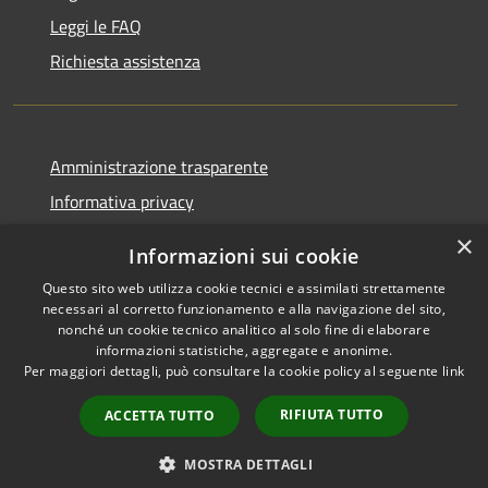
Leggi le FAQ
Richiesta assistenza
Amministrazione trasparente
Informativa privacy
Note legali
×
Informazioni sui cookie
Dichiarazione di accessibilità
Questo sito web utilizza cookie tecnici e assimilati strettamente
necessari al corretto funzionamento e alla navigazione del sito,
nonché un cookie tecnico analitico al solo fine di elaborare
informazioni statistiche, aggregate e anonime.
Per maggiori dettagli, può consultare la cookie policy al seguente
link
RSS
Copyright © 2026 • Comune di
Accessibilità
Zeri • Powered by
RIFIUTA TUTTO
ACCETTA TUTTO
Cookie
Municipium
Accesso
•
Mappa del sito
redazione
MOSTRA DETTAGLI