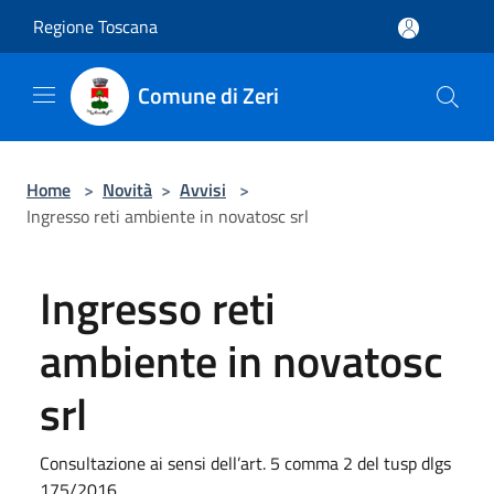
Salta al contenuto principale
Regione Toscana
Comune di Zeri
Home
>
Novità
>
Avvisi
>
Ingresso reti ambiente in novatosc srl
Ingresso reti
ambiente in novatosc
srl
Consultazione ai sensi dell’art. 5 comma 2 del tusp dlgs
175/2016