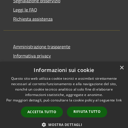
Segnalazione disservizio
Leggi le FAQ
Richiesta assistenza
Amministrazione trasparente
Informativa privacy
Note legali
×
Informazioni sui cookie
Dichiarazione di accessibilità
Questo sito web utilizza cookie tecnici e assimilati strettamente
necessari al corretto funzionamento e alla navigazione del sito,
nonché un cookie tecnico analitico al solo fine di elaborare
informazioni statistiche, aggregate e anonime.
Per maggiori dettagli, può consultare la cookie policy al seguente
link
RSS
Copyright © 2026 • Comune di
Accessibilità
Zeri • Powered by
RIFIUTA TUTTO
ACCETTA TUTTO
Cookie
Municipium
Accesso
•
Mappa del sito
redazione
MOSTRA DETTAGLI