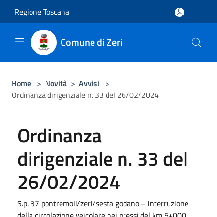
Salta al contenuto principale
Regione Toscana
Comune di Zeri
Home
>
Novità
>
Avvisi
>
Ordinanza dirigenziale n. 33 del 26/02/2024
Ordinanza
dirigenziale n. 33 del
26/02/2024
S.p. 37 pontremoli/zeri/sesta godano – interruzione
della circolazione veicolare nei pressi del km 5+000.