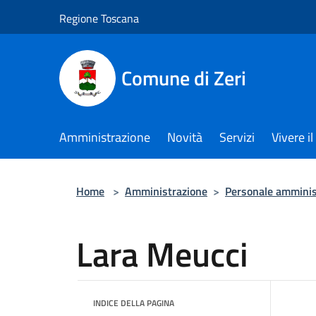
Salta al contenuto principale
Regione Toscana
Comune di Zeri
Amministrazione
Novità
Servizi
Vivere 
Home
>
Amministrazione
>
Personale amminis
Lara Meucci
INDICE DELLA PAGINA