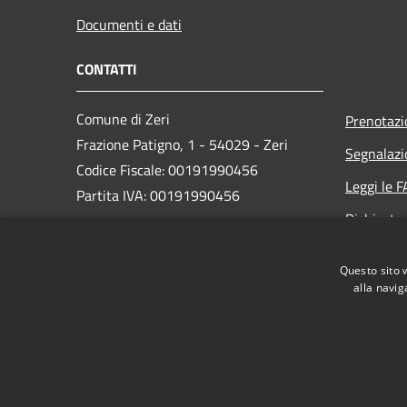
Documenti e dati
CONTATTI
Comune di Zeri
Prenotaz
Frazione Patigno, 1 - 54029 - Zeri
Segnalazi
Codice Fiscale: 00191990456
Leggi le 
Partita IVA: 00191990456
Richiesta
PEC:
comune.zeri@postacert.toscana.it
Questo sito 
Centralino Unico: +39 0187 447127
alla navig
RSS
Accessibilità
Cookie
Mappa del sito