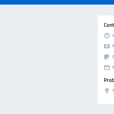
Cont
Prob