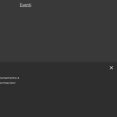
Eventi
×
nzionamento e
nformazioni
Municipium
Accesso redazione
ne di Zeri • Powered by
•