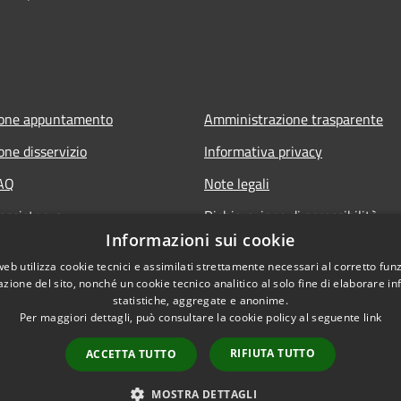
ione appuntamento
Amministrazione trasparente
one disservizio
Informativa privacy
FAQ
Note legali
 assistenza
Dichiarazione di accessibilità
Informazioni sui cookie
web utilizza cookie tecnici e assimilati strettamente necessari al corretto fu
azione del sito, nonché un cookie tecnico analitico al solo fine di elaborare i
statistiche, aggregate e anonime.
Per maggiori dettagli, può consultare la cookie policy al seguente
link
RIFIUTA TUTTO
ACCETTA TUTTO
Copyright © 2026 • Comu
MOSTRA DETTAGLI