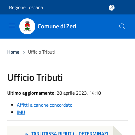
Salta al contenuto principale
Regione Toscana
Comune di Zeri
Home
>
Ufficio Tributi
Ufficio Tributi
Ultimo aggiornamento
: 28 aprile 2023, 14:18
Affitti a canone concordato
IMU
TARI (TASSA RIFIUTI) - DETERMINAZI