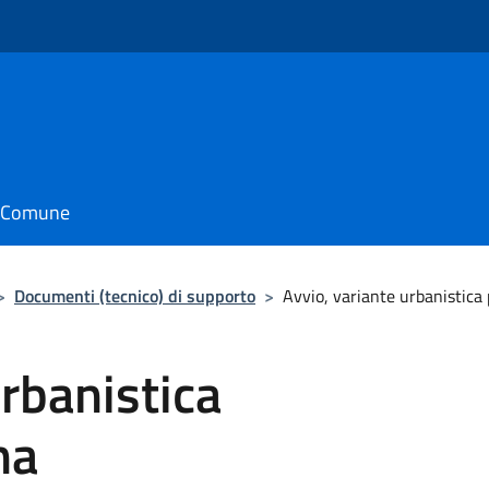
il Comune
>
Documenti (tecnico) di supporto
>
Avvio, variante urbanistica
urbanistica
na