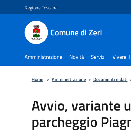
Salta al contenuto principale
Regione Toscana
Comune di Zeri
Amministrazione
Novità
Servizi
Vivere 
Home
>
Amministrazione
>
Documenti e dati
Avvio, variante 
parcheggio Piag