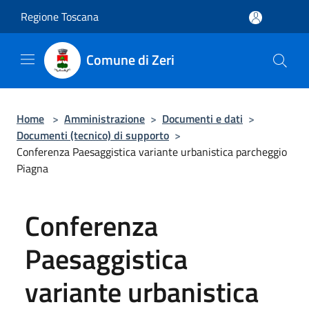
Salta al contenuto principale
Regione Toscana
Comune di Zeri
Home
>
Amministrazione
>
Documenti e dati
>
Documenti (tecnico) di supporto
>
Conferenza Paesaggistica variante urbanistica parcheggio
Piagna
Conferenza
Paesaggistica
variante urbanistica