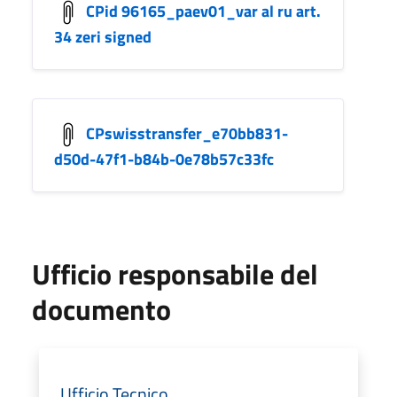
CPid 96165_paev01_var al ru art.
34 zeri signed
CPswisstransfer_e70bb831-
d50d-47f1-b84b-0e78b57c33fc
Ufficio responsabile del
documento
Ufficio Tecnico