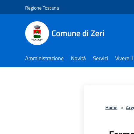
Salta al contenuto principale
Regione Toscana
Comune di Zeri
Amministrazione
Novità
Servizi
Vivere 
Home
>
Arg