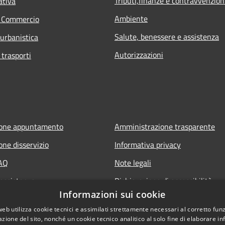
Tributi,finanze e contravvenzion
ativa
Ambiente
e Commercio
Salute, benessere e assistenza
 urbanistica
Autorizzazioni
 trasporti
ione appuntamento
Amministrazione trasparente
one disservizio
Informativa privacy
FAQ
Note legali
 assistenza
Dichiarazione di accessibilità
Informazioni sui cookie
web utilizza cookie tecnici e assimilati strettamente necessari al corretto fu
azione del sito, nonché un cookie tecnico analitico al solo fine di elaborare i