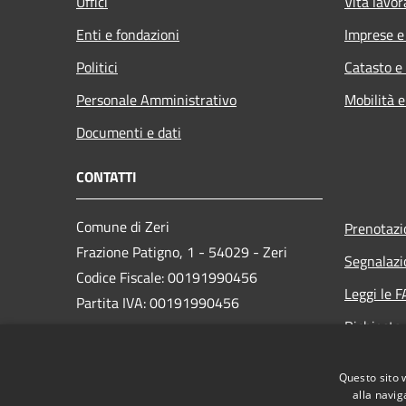
Uffici
Vita lavor
Enti e fondazioni
Imprese 
Politici
Catasto e
Personale Amministrativo
Mobilità e
Documenti e dati
CONTATTI
Comune di Zeri
Prenotaz
Frazione Patigno, 1 - 54029 - Zeri
Segnalazi
Codice Fiscale: 00191990456
Leggi le 
Partita IVA: 00191990456
Richiesta
PEC:
comune.zeri@postacert.toscana.it
Questo sito 
Centralino Unico: +39 0187 447127
alla navig